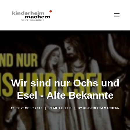
HOME
LEISTUNGSANGEBOTE
ÜBER UNS
IMPRESSIONEN
Wir sind nur Ochs und
STELLENANGEBOTE
Esel - Alte Bekannte
SPENDEN
SEARCH
19. DEZEMBER 2019
|
IN
AKTUELLES
|
BY
KINDERHEIM MACHERN
AKTUELLES
DATENSCHUTZ