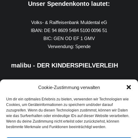
Unser Spendenkonto lautet:
Volks- & Raiffeisenbank Muldental eG
IBAN: DE 94 8609 5484 5100 0096 51
BIC: GEN OD EF 1 GMV
Verwendung: Spende
malibu - DER KINDERSPIELVERLEIH
Cookie-Zustimmung verwalten
Um dir ein optimales Erlebnis zu bieten, verwenden wir Technologien wie
Cookies, um Geräteinformationen zu speichern und/oder darauf
zuzugreifen. Wenn du diesen Technologien zustimmst, können wir Daten
wie das Surfverhalten oder eindeutige IDs auf dieser Website verarbeiten.
Wenn du deine Zustimmung nicht erteilst oder zurückziehst, können
bestimmte Merkmale und Funktionen beeinträchtigt werden.