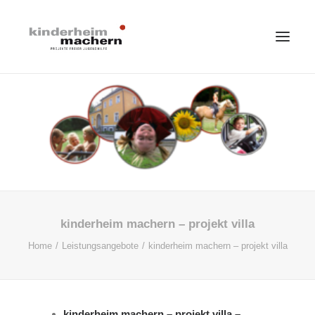
HOME
LEISTUNGSANGEBOTE
ÜBER UNS
IMPRESSIONEN
STELLENANGEBOTE
kinderheim machern – projekt villa
SPENDEN
Home
Leistungsangebote
kinderheim machern – projekt villa
SEARCH
AKTUELLES
DATENSCHUTZ
kinderheim machern – projekt villa –