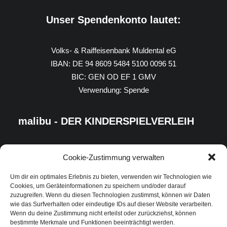
Unser Spendenkonto lautet:
Volks- & Raiffeisenbank Muldental eG
IBAN: DE 94 8609 5484 5100 0096 51
BIC: GEN OD EF 1 GMV
Verwendung: Spende
malibu - DER KINDERSPIELVERLEIH
Cookie-Zustimmung verwalten
Um dir ein optimales Erlebnis zu bieten, verwenden wir Technologien wie
Cookies, um Geräteinformationen zu speichern und/oder darauf
zuzugreifen. Wenn du diesen Technologien zustimmst, können wir Daten
wie das Surfverhalten oder eindeutige IDs auf dieser Website verarbeiten.
Wenn du deine Zustimmung nicht erteilst oder zurückziehst, können
bestimmte Merkmale und Funktionen beeinträchtigt werden.