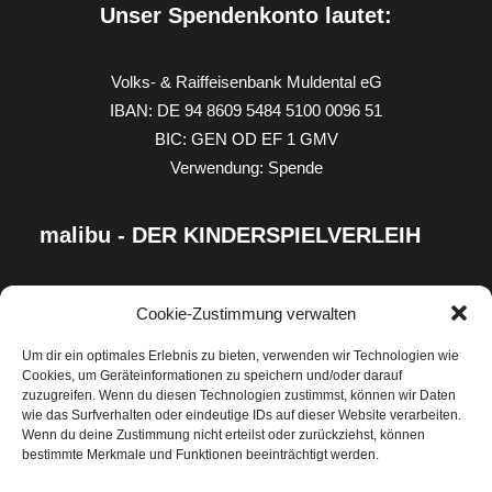
Unser Spendenkonto lautet:
Volks- & Raiffeisenbank Muldental eG
IBAN: DE 94 8609 5484 5100 0096 51
BIC: GEN OD EF 1 GMV
Verwendung: Spende
malibu - DER KINDERSPIELVERLEIH
Cookie-Zustimmung verwalten
Um dir ein optimales Erlebnis zu bieten, verwenden wir Technologien wie
Cookies, um Geräteinformationen zu speichern und/oder darauf
zuzugreifen. Wenn du diesen Technologien zustimmst, können wir Daten
wie das Surfverhalten oder eindeutige IDs auf dieser Website verarbeiten.
Wenn du deine Zustimmung nicht erteilst oder zurückziehst, können
bestimmte Merkmale und Funktionen beeinträchtigt werden.