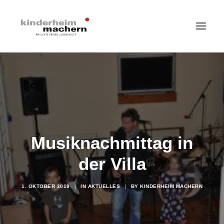
HOME
LEISTUNGSANGEBOTE
ÜBER UNS
IMPRESSIONEN
Musiknachmittag in
STELLENANGEBOTE
der Villa
SPENDEN
SEARCH
1. OKTOBER 2019
|
IN
AKTUELLES
|
BY
KINDERHEIM MACHERN
AKTUELLES
DATENSCHUTZ