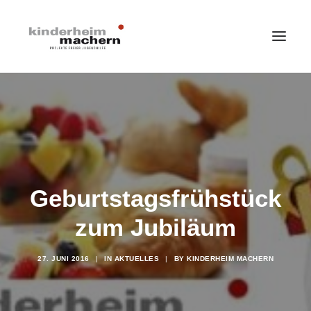
HOME
LEISTUNGSANGEBOTE
ÜBER UNS
IMPRESSIONEN
Geburtstagsfrühstück
STELLENANGEBOTE
zum Jubiläum
SPENDEN
SEARCH
27. JUNI 2016
|
IN
AKTUELLES
|
BY
KINDERHEIM MACHERN
AKTUELLES
DATENSCHUTZ